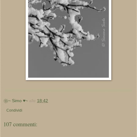
❀~ Simo ♥~
alle
18:42
Condividi
107 commenti: